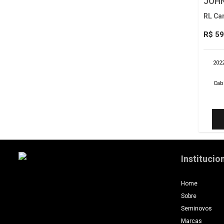
JOHN
RL Ca
R$ 59
202
Cab
Institucio
Home
Sobre
Seminovos
Marcas