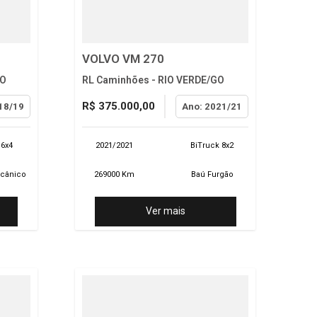
VOLVO VM 270
GO
RL Caminhões - RIO VERDE/GO
R$ 375.000,00
18/19
Ano: 2021/21
 6x4
2021/2021
BiTruck 8x2
ecânico
269000 Km
Baú Furgão
Ver mais