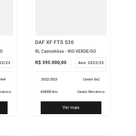
DAF XF FTS 530
GO
RL Caminhões - RIO VERDE/GO
R$ 395.000,00
22/23
Ano: 2022/23
 6x4
2022/2023
Cavalo 6x2
ecânico
434000 Km
Cavalo Mecânico
Ver mais