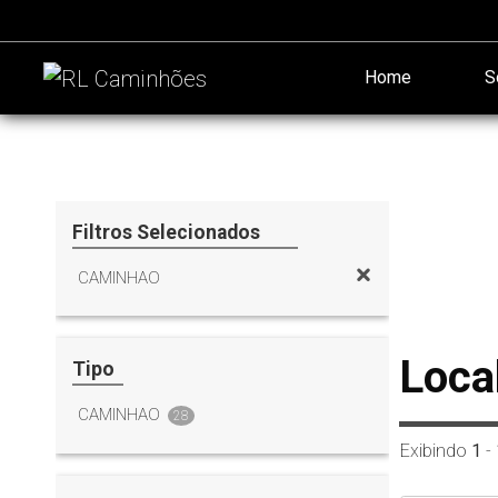
Home
S
Filtros Selecionados
CAMINHAO
Loca
Tipo
CAMINHAO
28
Exibindo
1
-