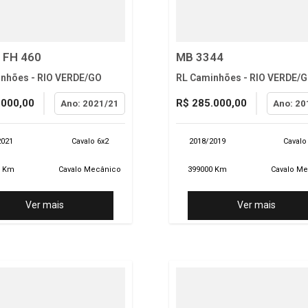
 FH 460
MB 3344
nhões - RIO VERDE/GO
RL Caminhões - RIO VERDE/
.000,00
R$ 285.000,00
Ano: 2021/21
Ano: 20
2021
Cavalo 6x2
2018/2019
Cavalo
0 Km
Cavalo Mecânico
399000 Km
Cavalo M
Ver mais
Ver mais