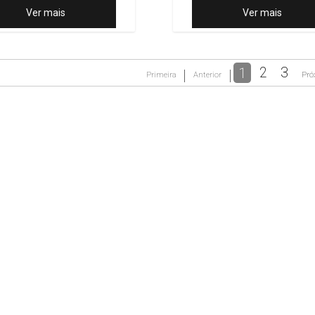
Ver mais
Ver mais
1
2
3
Primeira
Anterior
Pró
nal
RL Caminhões
Telefone:
(64) 99294-6765
Segunda a 
Celular:
(64) 99228-4443
Rod. BR 060 - Km 418 , S/N, Setor Empresarial - - RIO