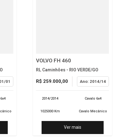
VOLVO FH 460
GO
RL Caminhões - RIO VERDE/GO
R$ 259.000,00
01/01
Ano: 2014/14
 6x4
2014/2014
Cavalo 6x4
ecânico
1025000 Km
Cavalo Mecânico
Ver mais