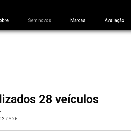
obre
Seminovos
Marcas
Avaliação
lizados 28 veículos
12
de
28