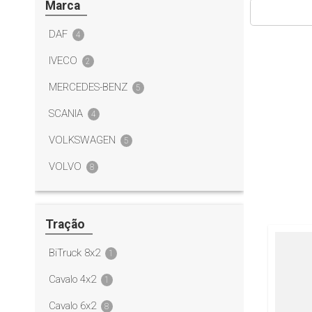
Marca
DAF
4
IVECO
2
MERCEDES-BENZ
5
SCANIA
4
VOLKSWAGEN
5
VOLVO
8
Tração
BiTruck 8x2
1
Cavalo 4x2
1
Cavalo 6x2
8