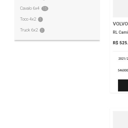
Cavalo 6x4
15
Toco 4x2
1
VOLVO
Truck 6x2
2
RL Cami
R$ 525
2021/
54600