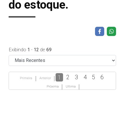
do estoque.
Exibindo
1
-
12
de
69
1
2
3
4
5
6
Primeira
Anterior
Próxima
Ultima